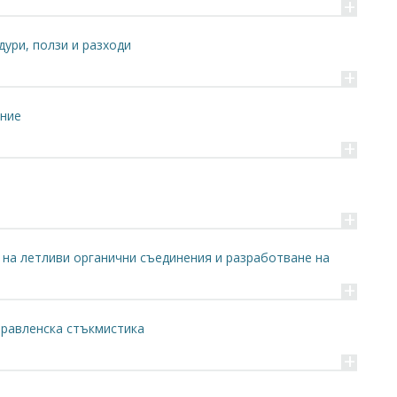
+
дури, ползи и разходи
+
ение
+
+
 на летливи органични съединения и разработване на
+
правленска стъкмистика
+