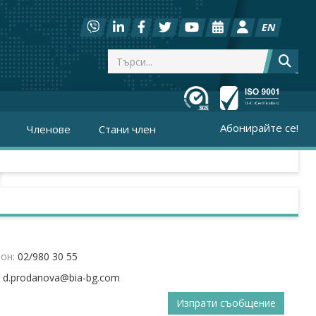
EN
Абонирайте се!
Членове
Стани член
он:
02/980 30 55
:
Изпрати съобщение