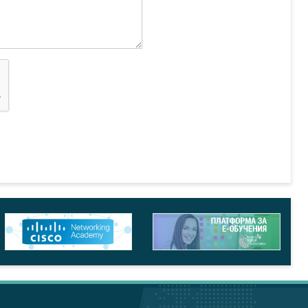
ктова такса
+
ви изисквания и различия спрямо БДС ЕN ISO 14001:2004”
+
които влизат в сила през 2015 г.
+
и съединения след употреба на разтворители в
+
нергията. Изисквания с указания за прилагане”
+
а енергията (СЕУ). Изисквания с указания за прилагане.