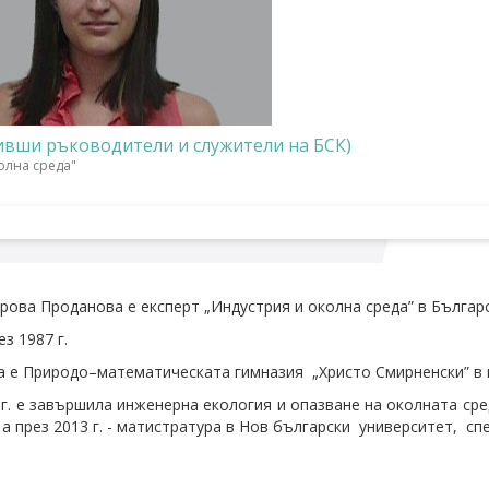
ивши ръководители и служители на БСК)
олна среда"
рова Проданова e експерт „Индустрия и околна среда” в Българс
з 1987 г.
 е Природо–математическата гимназия „Христо Смирненски” в г
 г. е завършила инженерна екология и опазване на околната ср
, а през 2013 г. - матистратура в Нов български университет, 