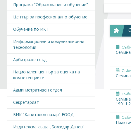
Програма "Образование и обучение"
Център за професионално обучение
Обучение по ИКТ
Информационни и комуникационни
технологии
Съби
Семинар
Арбитражен съд
Съби
Национален център за оценка на
Семинар
компетенциите
Административен отдел
Съби
Семинар
Секретариат
19011:2
БИК "Капиталов пазар" ЕООД
Съби
Практич
Издателска къща „Божидар Данев“