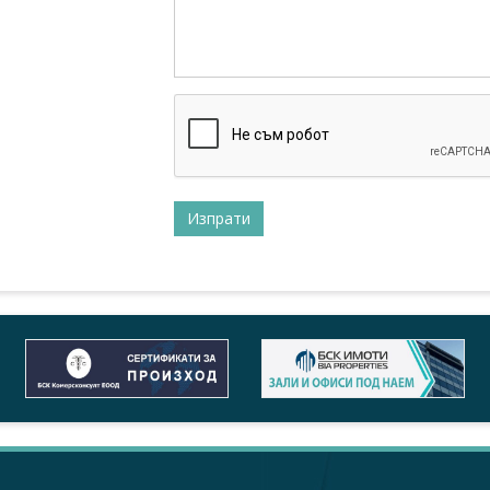
кусии
, 17.12.2015
аредба за определяне на реда и размера за заплащане на проду
тия
, 12.11.2015
 "ISO 14001:2015 - Системи за управление по околна среда – но
тия
, 20.05.2015
 по прилагането на изискванията на регламентите REACH и CLP, 
тия
, 13.03.2015
ане изисквания на Наредба №7 за допустимите емисии на летлив
одството
тия
, 18.02.2015
: “Изисквания на БДС EN ISO 50001 - Системи за управление на е
тия
, 15.04.2014
е по изискванията на БДС EN ISO 50001 Системи за управление н