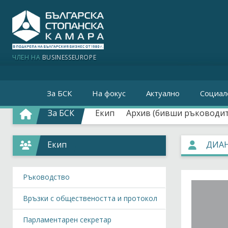
ЧЛЕН НА
BUSINESSEUROPE
За БСК
На фокус
Актуално
Социал
За БСК
Екип
Архив (бивши ръководите
Екип
ДИА
Ръководство
Връзки с обществеността и протокол
Парламентарен секретар