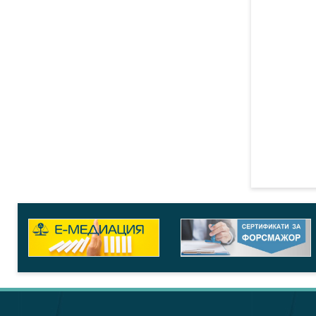
Дис
Нова Н
Съби
Семинар
Съби
Семинар
Съби
Прилаг
произв
Съби
Семинар
Съби
Обучени