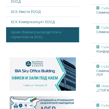
ЕООД
Съби
БСК-Имоти ЕООД
Семинар
БСК Комерсконсулт ЕООД
Съби
Семинар
Архив (бивши ръководители и
служители на БСК)
Съби
Конфере
Съби
Семина
ПУР
Нов
„СТИГА
Съби